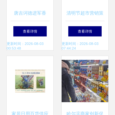
唐吉诃德进军香
清明节超市营销策
港，平价魅力能否
略 聚焦顾客需求，
查看详情
查看详情
征服内地游客？
优化商品组合，提
更新时间：2026-08-03
更新时间：2026-08-03
00:53:48
07:44:24
升水果与日用百货
销售
家居日用百货供应
哈尔滨商家创新促