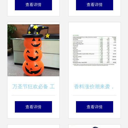
商与批发市场采购
销激发消费活力，
查看详情
查看详情
指南 高效销售策略
日用百货销售迎热
潮
万圣节狂欢必备 工
香料涨价潮来袭，
厂定制南瓜不倒翁
日化产业链面临新
查看详情
查看详情
充气摆件，点亮节
一轮压力测试