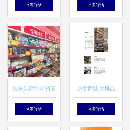
察 日用百货销售的
韩资供应商，打造
查看详情
查看详情
生意参谋升级展望
日用百货“中国总
部”新地标
挂羊头卖狗肉 裕安
必要商城 大牌品
区新安镇百信大药
质，工厂价格，重
查看详情
查看详情
房竟成日用百货销
塑日用百货新生态