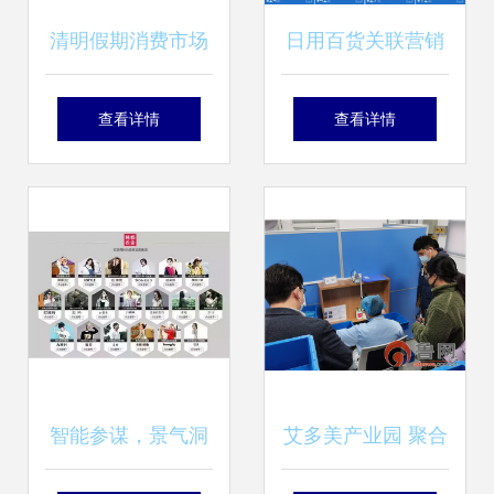
清明假期消费市场
日用百货关联营销
暖意浓 银联网络交
搭载视觉素材的销
查看详情
查看详情
易同比增长3.6%，
售新引擎
日用百货成增长亮
点
智能参谋，景气洞
艾多美产业园 聚合