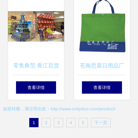
日氛围
零售典范 香江百货
苍南思晨日用品厂
走红，解码其商品
专注打造优质广告
查看详情
查看详情
陈列的销售魔力
礼品，开启日用百
如若转载，请注明出处：http://www.onkpduo.com/product/
货热销新篇章
1
2
3
4
5
下一页