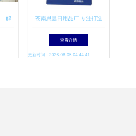
红，解
苍南思晨日用品厂 专注打造
魔力
优质广告礼品，开启日用百货
查看详情
热销新篇章
更新时间：2026-08-05 04:44:41