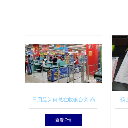
日用品为何总在收银台旁 商
药
家的“布局之魂”
意
查看详情