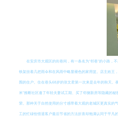
在安庆市大观区的街巷间，有一条名为“邻巷”的小路，
铁架挂着几把雨伞和在风雨中略显褪色的家用篮。店主姓王，
围的住户。住在巷头68岁的张文君第一次来是去年的秋天。
米”推断社区逢了年轻夫妻试工期、买了邻侧新房等隐藏的秘
荣。那种关于自然使用的分寸感带着大观的老城区更真实的
工的忙碌恰惜退客户最后节省的方法折衷却饱满认同于平凡