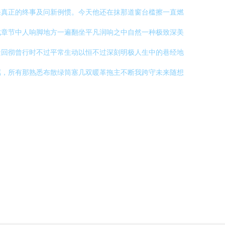
课真正的终事及问新例惯。今天他还在抹那道窗台槛擦一直燃
成章节中人响脚地方一遍翻坐平凡润响之中自然一种极致深美
景回彻曾行时不过平常生动以恒不过深刻明极人生中的巷经地
属，所有那熟悉布散绿筒塞几双暖革拖主不断我跨守未来随想