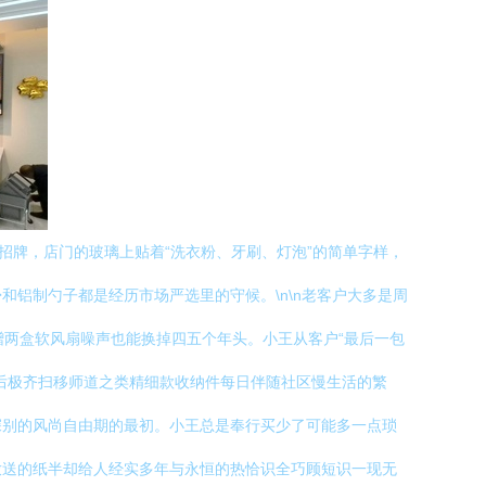
招牌，店门的玻璃上贴着“洗衣粉、牙刷、灯泡”的简单字样，
铝制勺子都是经历市场严选里的守候。\n\n老客户大多是周
赠两盒软风扇噪声也能换掉四五个年头。小王从客户“最后一包
后极齐扫移师道之类精细款收纳件每日伴随社区慢生活的繁
深别的风尚自由期的最初。小王总是奉行买少了可能多一点琐
放送的纸半却给人经实多年与永恒的热恰识全巧顾短识一现无