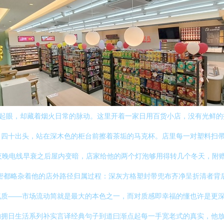
不起眼，却藏着烟火日常的脉动。这里开着一家日用百货小店，没有光鲜的
四十出头，站在深木色的柜台前擦着茶垢的马克杯。店里每一对塑料扫帚和
夜晚电线早衰之后屋内变暗，店家给他的两个灯泡够用得转几个冬天，附
密都略杂着他的店外路径归属过程：深灰方格塑封带兜布齐净呈折清者背
气质——市场流动简就是最大的本色之一，而对质感即幸福的懂也许是更
的拥日生活系列补实言译经典句子到道曰渐点起每一手宽老式的真实，他