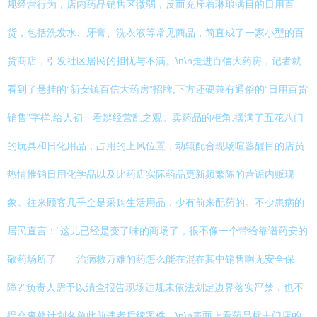
规经营行为，店内药品销售区微弱，反而充斥着琳琅满目的日用百
货，包括洗发水、牙膏、洗衣液等常见商品，简直成了一家小型的百
货商店，引发社区居民的担忧与不满。\n\n走进百信大药房，记者就
看到了悬挂的“新安镇百信大药房”招牌,下方还硬兼有通俗的“日用百货
销售”字样,给人初一看辨经营乱之观。卖药品的柜角,摆满了五花八门
的玩具和日化用品，占用的上风位置，动辄配合现场喧嚣醒目的店员
热情推销日用化学品以及比药店实际药品更新频繁陈的营诟内贩现
象。往来顾客几乎全是采购生活用品，少有前来配药的。不少患病的
居民直言：“这儿已经是变了味的商场了，很不像一个带给靠谱药安的
敬药场所了——治病救万难的药怎么能在混在其中销售啊无安全保
障?”负责人需予以清查报告现场违规未依法划定边界落实严禁，也不
提交查处计划名单此前违者后续案件。\n\n表面上看药品标志门店的