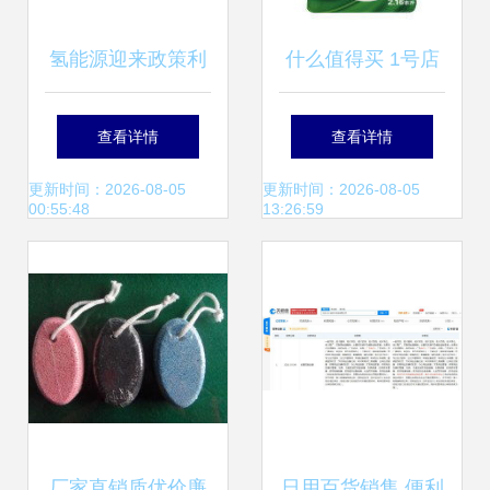
氢能源迎来政策利
什么值得买 1号店
好，8大低估低价
日用百货专场特价
查看详情
查看详情
龙头谁是你日用百
精选，每日高性价
更新时间：2026-08-05
更新时间：2026-08-05
00:55:48
13:26:59
货销售中的隐藏机
比网购产品推荐
遇？
厂家直销质优价廉
日用百货销售 便利